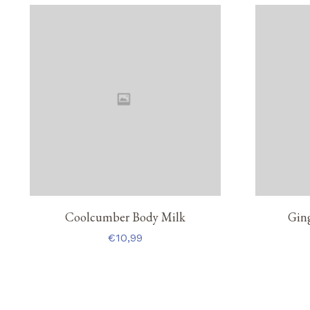
Coolcumber Body Milk
Gin
€
10,99