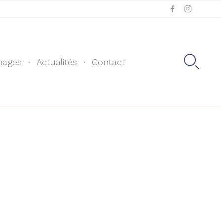
Skip
to

nages
Actualités
Contact
content