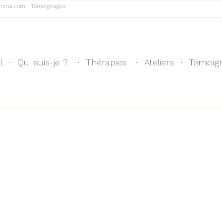
mina.com
∙
Témoignages
l
Qui suis-je ?
Thérapies
Ateliers
Témoig