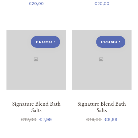
€
20,00
€
20,00
PROMO !
PROMO !
Signature Blend Bath
Signature Blend Bath
Salts
Salts
€
12,00
€
7,99
€
16,00
€
9,99
Le
Le
Le
Le
prix
prix
prix
prix
initial
actuel
initial
actuel
était :
est :
était :
est :