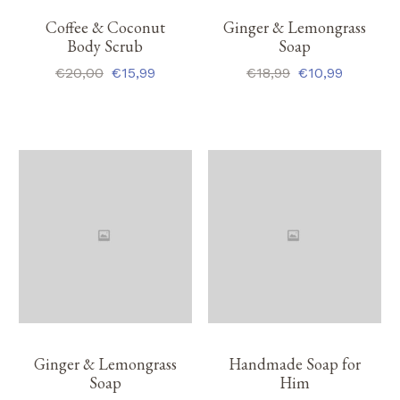
Coffee & Coconut
Ginger & Lemongrass
Body Scrub
Soap
€
20,00
€
15,99
€
18,99
€
10,99
Le
Le
Le
Le
prix
prix
prix
prix
initial
actuel
initial
actuel
était :
est :
était :
est :
€20,00.
€15,99.
€18,99.
€10,99.
Ginger & Lemongrass
Handmade Soap for
Soap
Him